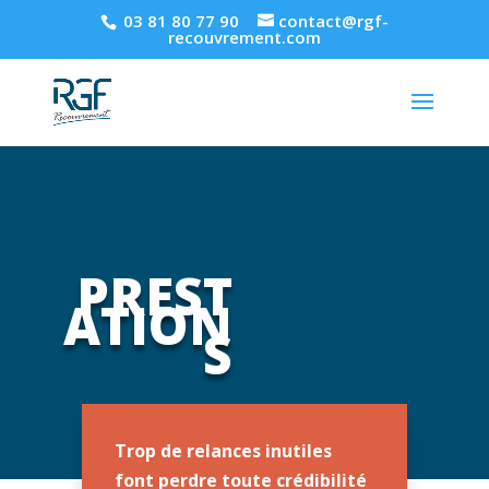
03 81 80 77 90
contact@rgf-
recouvrement.com
PREST
ATION
S
Trop de relances inutiles
font perdre toute crédibilité